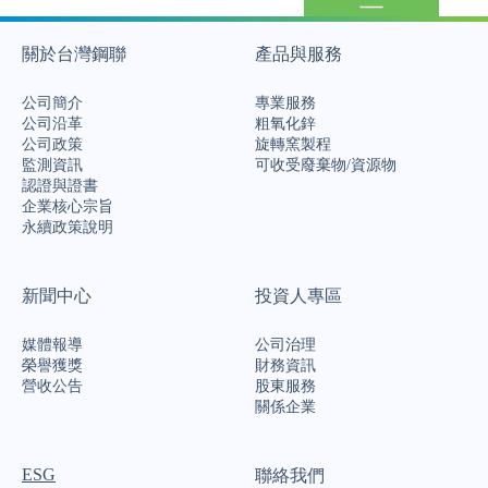
關於台灣鋼聯
產品與服務
公司簡介
專業服務
公司沿革
粗氧化鋅
公司政策
旋轉窯製程
監測資訊
可收受廢棄物/資源物
認證與證書
企業核心宗旨
永續政策說明
新聞中心
投資人專區
媒體報導
公司治理
榮譽獲獎
財務資訊
營收公告
股東服務
關係企業
ESG
聯絡我們