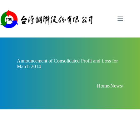
Skip
to
content
Announcement of Consolidated Profit and Loss for
March 2014
Home
/
News
/