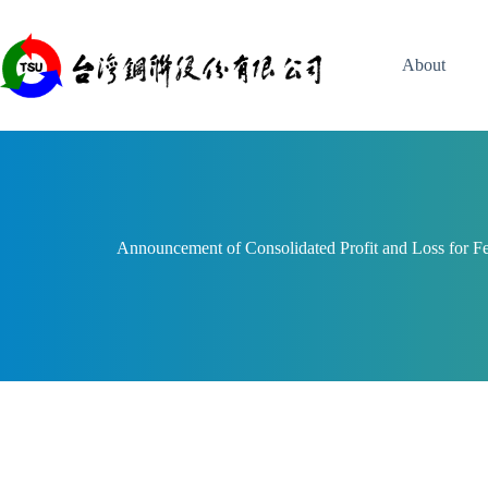
Skip
to
content
About
Announcement of Consolidated Profit and Loss for F