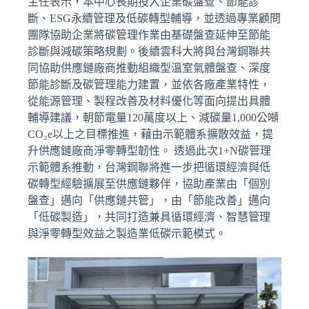
主任表示，本中心長期投入企業碳盤查、節能診
斷、ESG永續管理及低碳轉型輔導，並透過專業顧問
團隊協助企業將碳管理作業由基礎盤查延伸至節能
診斷與減碳策略規劃。後續雲科大將與台灣鋼聯共
同協助供應鏈廠商推動組織型溫室氣體盤查、深度
節能診斷及碳管理能力建置，並依各廠產業特性，
從能源管理、製程改善及材料優化等面向提出具體
輔導建議，朝節電量120萬度以上、減碳量1,000公噸
CO₂e以上之目標推進，藉由示範體系擴散效益，提
升供應鏈廠商淨零轉型韌性。 透過此次1+N碳管理
示範體系推動，台灣鋼聯將進一步把循環經濟與低
碳轉型經驗擴展至供應鏈夥伴，協助產業由「個別
盤查」邁向「供應鏈共管」，由「節能改善」邁向
「低碳製造」，共同打造兼具循環經濟、智慧管理
與淨零轉型效益之製造業低碳示範模式。