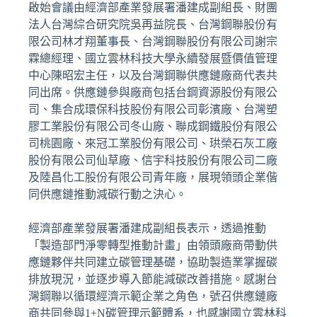
啟始會議由經濟部產業發展署潘建成副組長、財團
法人台灣綜合研究院吳再益院長、台灣鋼聯股份有
限公司林才翔董事長、台灣鋼聯股份有限公司謝宗
霖總經理、國立雲林科技大學永續發展暨價值管理
中心陳昭宏主任，以及台灣鋼聯供應鏈廠商代表共
同出席。供應鏈參與廠商包括台鋼資源股份有限公
司、集合成環保科技股份有限公司彰濱廠、台灣塑
膠工業股份有限公司冬山廠、聯成鋼鐵股份有限公
司桃園廠、來冠工業股份有限公司、珙榮石灰工廠
股份有限公司仙草廠、信宇科技股份有限公司二廠
及陸昌化工股份有限公司青年廠，展現領頭企業偕
同供應鏈推動減碳行動之決心。
經濟部產業發展署潘建成副組長表示，透過推動
「製造部門淨零轉型推動計畫」由領頭廠商帶動供
應鏈夥伴共同建立碳管理基礎，協助製造業掌握碳
排放現況，並逐步導入節能減碳改善措施。感謝台
灣鋼聯以循環經濟示範企業之角色，號召供應鏈廠
商共同參與1+N碳管理示範體系，也感謝國立雲林科