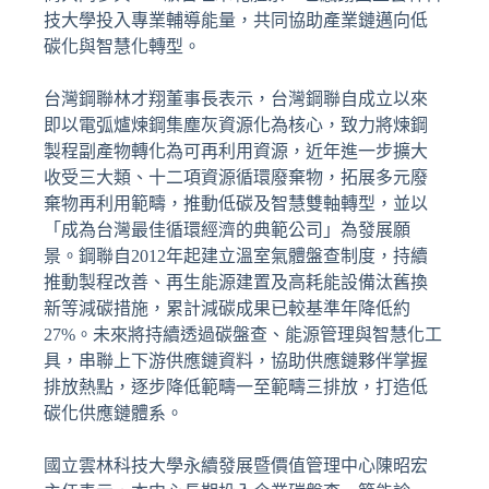
技大學投入專業輔導能量，共同協助產業鏈邁向低
碳化與智慧化轉型。
台灣鋼聯林才翔董事長表示，台灣鋼聯自成立以來
即以電弧爐煉鋼集塵灰資源化為核心，致力將煉鋼
製程副產物轉化為可再利用資源，近年進一步擴大
收受三大類、十二項資源循環廢棄物，拓展多元廢
棄物再利用範疇，推動低碳及智慧雙軸轉型，並以
「成為台灣最佳循環經濟的典範公司」為發展願
景。鋼聯自2012年起建立溫室氣體盤查制度，持續
推動製程改善、再生能源建置及高耗能設備汰舊換
新等減碳措施，累計減碳成果已較基準年降低約
27%。未來將持續透過碳盤查、能源管理與智慧化工
具，串聯上下游供應鏈資料，協助供應鏈夥伴掌握
排放熱點，逐步降低範疇一至範疇三排放，打造低
碳化供應鏈體系。
國立雲林科技大學永續發展暨價值管理中心陳昭宏