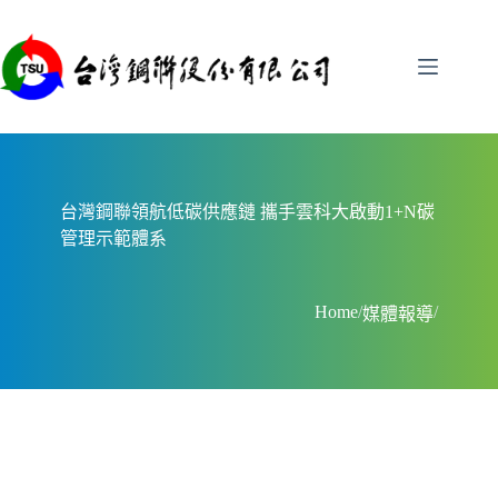
跳
至
主
要
內
容
台灣鋼聯領航低碳供應鏈 攜手雲科大啟動1+N碳
管理示範體系
Home
/
/
媒體報導