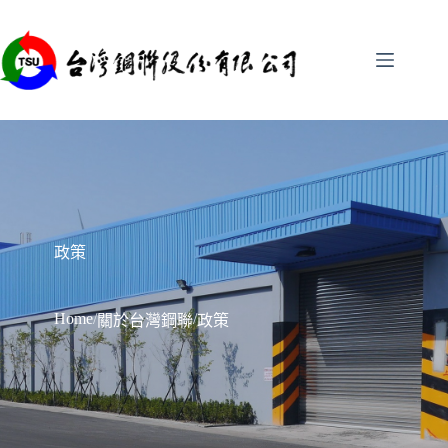
跳
至
主
要
內
容
政策
Home
/
/
關於台灣鋼聯
政策