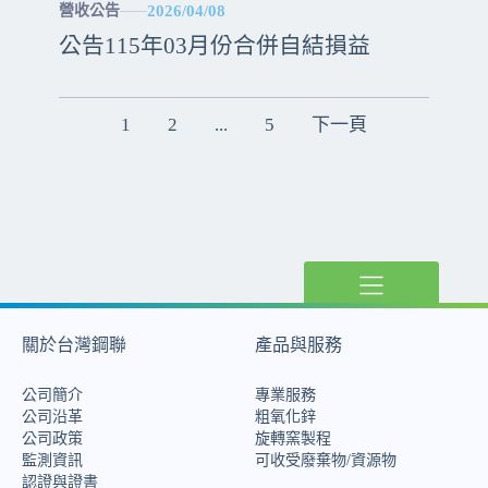
2026/04/08
營收公告
公告115年03月份合併自結損益
文
1
2
...
5
下一頁
章
分
頁
關於台灣鋼聯
產品與服務
公司簡介
專業服務
公司沿革
粗氧化鋅
公司政策
旋轉窯製程
監測資訊
可收受廢棄物/資源物
認證與證書