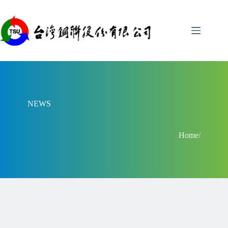
跳
至
主
要
內
容
NEWS
Home
/