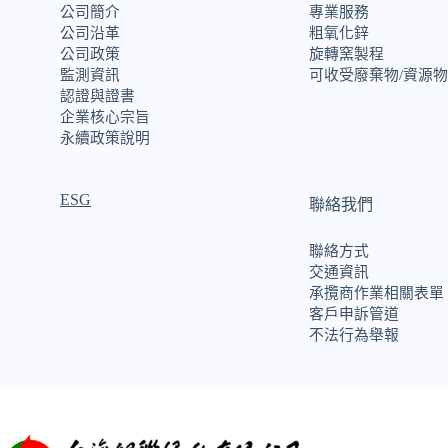
公司簡介
專業服務
公司沿革
粗氧化鋅
公司政策
旋轉窯製程
監測資訊
可收受廢棄物/資源物
認證與證書
企業核心宗旨
永續政策說明
ESG
聯絡我們
聯絡方式
交通資訊
承攬商作業相關表單
客戶申訴管道
不法行為舉報