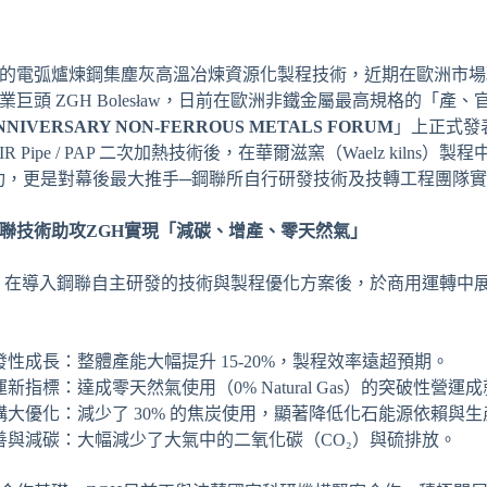
的電弧爐煉鋼集塵灰高溫冶煉資源化製程技術，近期在歐洲市場
業巨頭 ZGH Bolesław，日前在歐洲非鐵金屬最高規格的「
NNIVERSARY NON-FERROUS METALS FORUM
」上正式發
IR Pipe / PAP 二次加熱技術後，在華爾滋窯（Waelz kil
成功，更是對幕後最大推手─鋼聯所自行研發技術及技轉工程團隊
聯技術助攻
ZGH
實現「減碳、增產、零天然氣」
lesław 在導入鋼聯自主研發的技術與製程優化方案後，於商用運
性成長：整體產能大幅提升 15-20%，製程效率遠超預期。
新指標：達成零天然氣使用（0% Natural Gas）的突破性營運
構大優化：減少了 30% 的焦炭使用，顯著降低化石能源依賴與
善與減碳：大幅減少了大氣中的二氧化碳（CO₂）與硫排放。