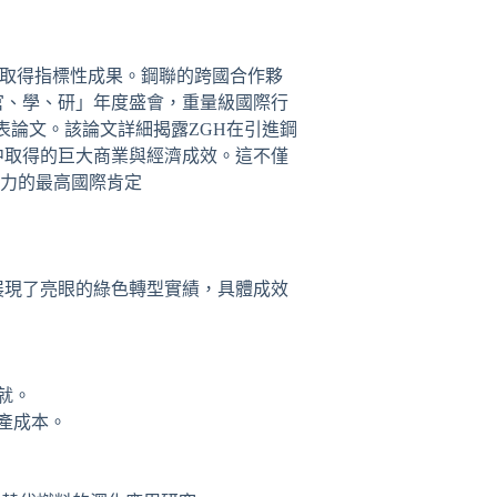
取得指標性成果。鋼聯的跨國合作夥
產、官、學、研」年度盛會，重量級國際行
表論文。該論文詳細揭露ZGH在引進鋼
ns）製程中取得的巨大商業與經濟成效。這不僅
實力的最高國際肯定
轉中展現了亮眼的綠色轉型實績，具體成效
成就。
生產成本。