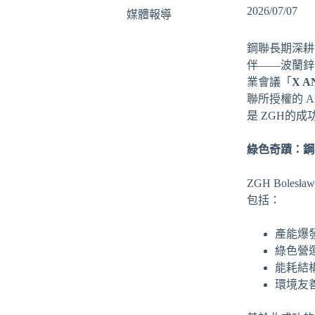
2026/07/07
媒體報導
鋼聯長期深耕
伴——波蘭鋅
業會議「
X A
聯所授權的 A
是 ZGH的
綠色奇蹟：鋼
ZGH Bo
包括：
產能爆發
綠色營運
能耗結
環境友