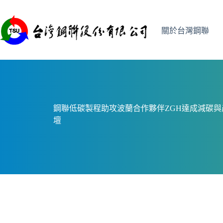
跳
至
主
關於台灣鋼聯
要
內
容
鋼聯低碳製程助攻波蘭合作夥伴ZGH達成減碳
壇