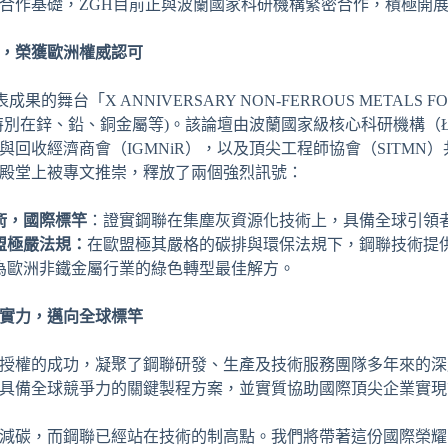
合作基礎，ZGH目前正與波蘭國家科研機構緊密合作，積極開
，榮獲歐洲權威認可
表成果的舞台「X ANNIVERSARY NON-FERROUS META
別在鋅、鉛、銅金屬等)。該論壇由波蘭國家級核心科研機構（Łukasi
與回收經濟商會（IGMNiR），以及頂尖工程師協會（SITM
殿堂上被專文推崇，釋放了兩個強烈訊號：
術，國際標竿
：證實鋼聯在集塵灰資源化技術上，具備全球引領
盟極嚴法規：
在歐盟極其嚴格的碳排與環保法規下，鋼聯技術提
為歐洲非鐵金屬行業的綠色轉型最佳解方。
實力，邁向全球標竿
授權的成功，凝聚了鋼聯研發、生產及技術服務團隊多年來的深
具備全球競爭力的關鍵製程方案，並實質協助國際頂尖企業實現
減碳，而鋼聯已經站在技術的制高點。我們將帶著這份國際榮耀