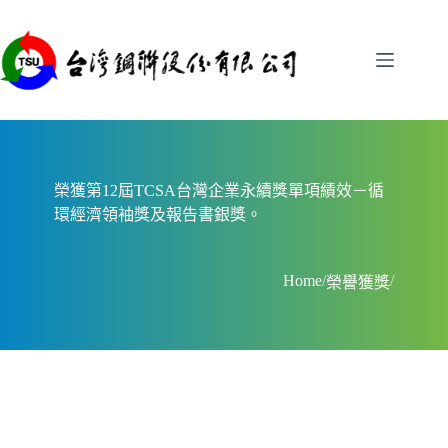
跳
至
主
要
內
容
榮獲第12屆TCSA台灣企業永續獎單項績效－循
環經濟領袖獎及報告書銀獎。
Home
/
/
榮譽獲獎