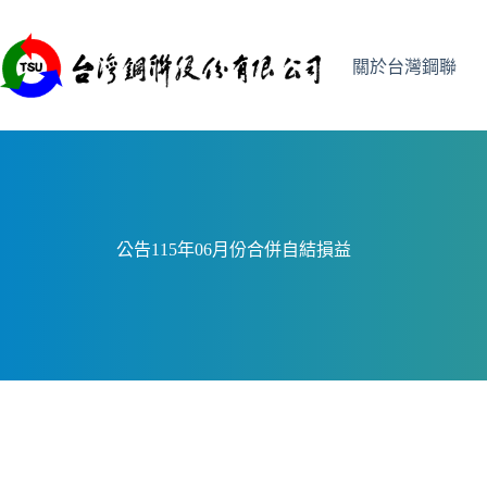
跳
至
主
關於台灣鋼聯
要
內
容
公告115年06月份合併自結損益