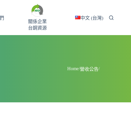
們
中文 (台灣)
關係企業
台鋼資源
Home
/
/
營收公告