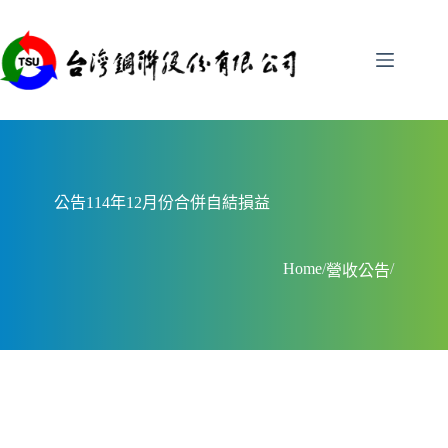
跳
至
主
要
內
容
公告114年12月份合併自結損益
Home
/
/
營收公告