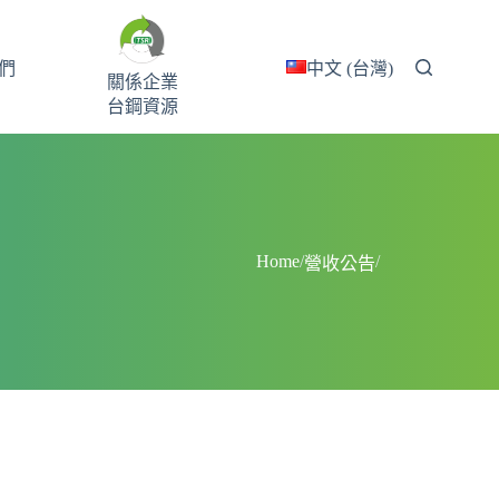
們
中文 (台灣)
關係企業
台鋼資源
Home
/
/
營收公告