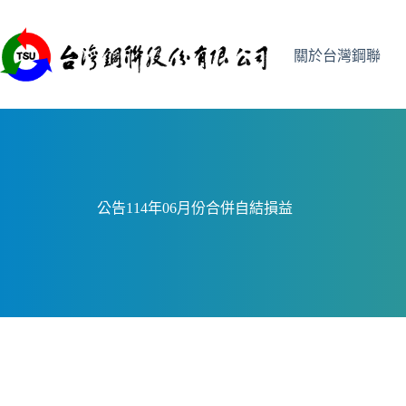
跳
至
主
關於台灣鋼聯
要
內
容
公告114年06月份合併自結損益