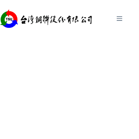
跳
至
主
要
內
容