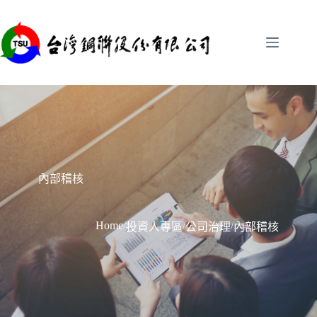
跳
至
主
要
內
容
內部稽核
Home
/
/
/
投資人專區
公司治理
內部稽核